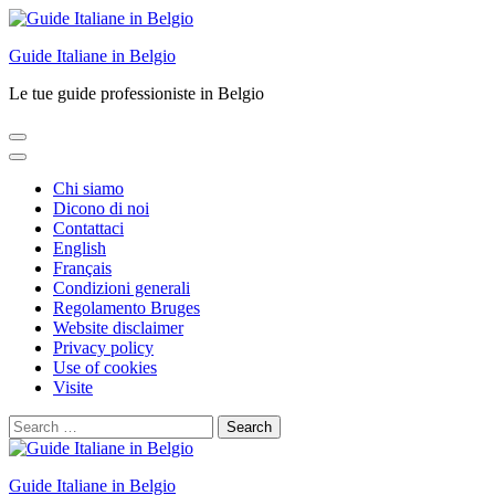
Skip
to
Guide Italiane in Belgio
content
(Press
Le tue guide professioniste in Belgio
Enter)
Chi siamo
Dicono di noi
Contattaci
English
Français
Condizioni generali
Regolamento Bruges
Website disclaimer
Privacy policy
Use of cookies
Visite
Search
for:
Guide Italiane in Belgio