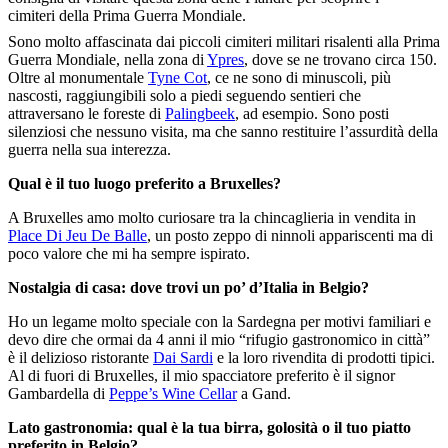
cimiteri della Prima Guerra Mondiale.
Sono molto affascinata dai piccoli cimiteri militari risalenti alla Prima
Guerra Mondiale, nella zona di
Ypres
, dove se ne trovano circa 150.
Oltre al monumentale
Tyne Cot
, ce ne sono di minuscoli, più
nascosti, raggiungibili solo a piedi seguendo sentieri che
attraversano le foreste di
Palingbeek
, ad esempio. Sono posti
silenziosi che nessuno visita, ma che sanno restituire l’assurdità della
guerra nella sua interezza.
Qual è il tuo luogo preferito a Bruxelles?
A Bruxelles amo molto curiosare tra la chincaglieria in vendita in
Place Di Jeu De Balle
, un posto zeppo di ninnoli appariscenti ma di
poco valore che mi ha sempre ispirato.
Nostalgia di casa: dove trovi un po’ d’Italia in Belgio?
Ho un legame molto speciale con la Sardegna per motivi familiari e
devo dire che ormai da 4 anni il mio “rifugio gastronomico in città”
è il delizioso ristorante
Dai Sardi
e la loro rivendita di prodotti tipici.
Al di fuori di Bruxelles, il mio spacciatore preferito è il signor
Gambardella di
Peppe’s Wine Cellar
a Gand.
Lato gastronomia: qual è la tua birra, golosità o il tuo piatto
preferito in Belgio?