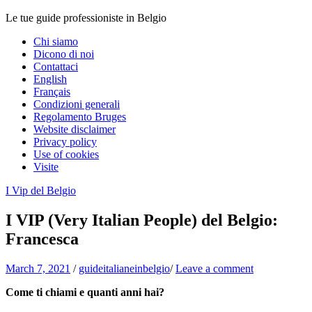
Le tue guide professioniste in Belgio
Chi siamo
Dicono di noi
Contattaci
English
Français
Condizioni generali
Regolamento Bruges
Website disclaimer
Privacy policy
Use of cookies
Visite
I Vip del Belgio
I VIP (Very Italian People) del Belgio:
Francesca
March 7, 2021
/
guideitalianeinbelgio
/
Leave a comment
Come ti chiami e quanti anni hai?