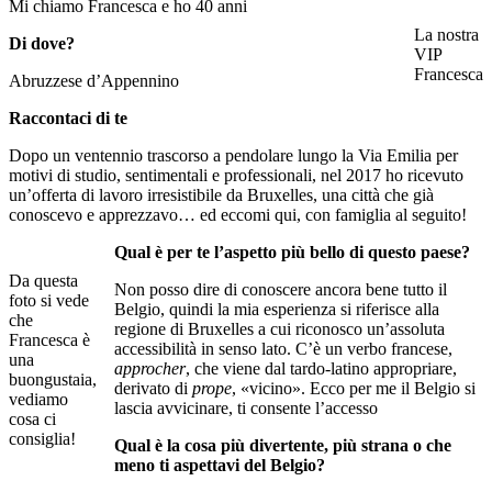
Mi chiamo Francesca e ho 40 anni
La nostra
Di dove?
VIP
Francesca
Abruzzese d’Appennino
Raccontaci di te
Dopo un ventennio trascorso a pendolare lungo la Via Emilia per
motivi di studio, sentimentali e professionali, nel 2017 ho ricevuto
un’offerta di lavoro irresistibile da Bruxelles, una città che già
conoscevo e apprezzavo… ed eccomi qui, con famiglia al seguito!
Qual è per te l’aspetto più bello di questo paese?
Da questa
Non posso dire di conoscere ancora bene tutto il
foto si vede
Belgio, quindi la mia esperienza si riferisce alla
che
regione di Bruxelles a cui riconosco un’assoluta
Francesca è
accessibilità in senso lato. C’è un verbo francese,
una
approcher
, che viene dal tardo-latino appropriare,
buongustaia,
derivato di
prope
, «vicino». Ecco per me il Belgio si
vediamo
lascia avvicinare, ti consente l’accesso
cosa ci
consiglia!
Qual è la cosa più divertente, più strana o che
meno ti aspettavi del Belgio?