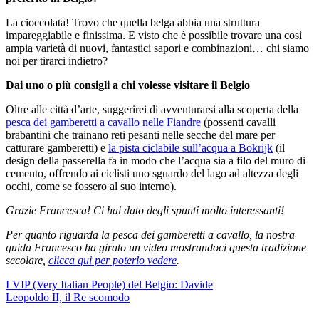
La cioccolata! Trovo che quella belga abbia una struttura
impareggiabile e finissima. E visto che è possibile trovare una così
ampia varietà di nuovi, fantastici sapori e combinazioni… chi siamo
noi per tirarci indietro?
Dai uno o più consigli a chi volesse visitare il Belgio
Oltre alle città d’arte, suggerirei di avventurarsi alla scoperta della
pesca dei gamberetti a cavallo nelle Fiandre
(possenti cavalli
brabantini che trainano reti pesanti nelle secche del mare per
catturare gamberetti) e
la pista ciclabile sull’acqua a Bokrijk
(il
design della passerella fa in modo che l’acqua sia a filo del muro di
cemento, offrendo ai ciclisti uno sguardo del lago ad altezza degli
occhi, come se fossero al suo interno).
Grazie Francesca! Ci hai dato degli spunti molto interessanti!
Per quanto riguarda la pesca dei gamberetti a cavallo, la nostra
guida Francesco ha girato un video mostrandoci questa tradizione
secolare,
clicca qui per poterlo vedere
.
Post
I VIP (Very Italian People) del Belgio: Davide
Leopoldo II, il Re scomodo
navigation