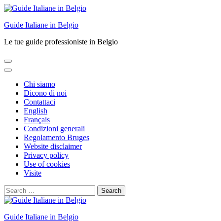
Skip
to
Guide Italiane in Belgio
content
(Press
Le tue guide professioniste in Belgio
Enter)
Chi siamo
Dicono di noi
Contattaci
English
Français
Condizioni generali
Regolamento Bruges
Website disclaimer
Privacy policy
Use of cookies
Visite
Search
for:
Guide Italiane in Belgio