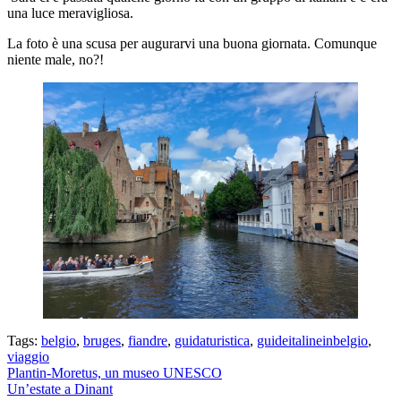
una luce meravigliosa.
La foto è una scusa per augurarvi una buona giornata. Comunque
niente male, no?!
Tags:
belgio
,
bruges
,
fiandre
,
guidaturistica
,
guideitalineinbelgio
,
viaggio
Post
Plantin-Moretus, un museo UNESCO
Un’estate a Dinant
navigation