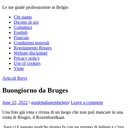
Le tue guide professioniste in Belgio
Chi siamo
Dicono di noi
Contattaci
English
Français
Condizioni generali
Regolamento Bruges
Website disclaimer
Privacy policy
Use of cookies
Visite
Articoli Brevi
Buongiorno da Bruges
June 22, 2022
/
guideitalianeinbelgio
/
Leave a comment
Una foto già vista e rivista di un luogo che non può mancare in una
visita di Bruges, il Rozenhoedkaai.
Sara ci è passata qualche giorno fa con un gruppo di italiani e c’era